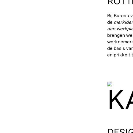
ROTT
Bij Bureau 
de
merkiden
aan werkpl
brengen we 
werknemers 
de basis va
en prikkelt 
DESI