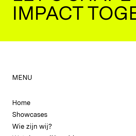
IMPACT TOG
MENU
Home
Showcases
Wie zijn wij?