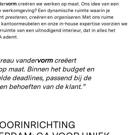
der
vorm
creëren we werken op maat. Ons idee van een
e werkomgeving? Een dynamische ruimte waarin je
unt
presteren
,
creëren
en
organiseren
. Met ons ruime
 kantoormeubelen en onze in-house expertise voorzien we
ruimte van een uitnodigend interieur, dat in alles het
A ademt.
reau vander
vorm
creëert
op maat. Binnen het budget en
lde deadlines, passend bij de
n behoeften van de klant.”
OORINRICHTING