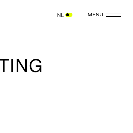
MENU
NL
TING