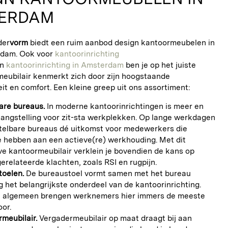
ERDAM
der
vorm
biedt een ruim aanbod design kantoormeubelen in
rdam. Ook voor
kantoorinrichting
n
kantoorinrichting in Amsterdam
ben je op het juiste
meubilair kenmerkt zich door zijn hoogstaande
eit en comfort. Een kleine greep uit ons assortiment:
are bureaus.
In moderne kantoorinrichtingen is meer en
angstelling voor zit-sta werkplekken. Op lange werkdagen
stelbare bureaus dé uitkomst voor medewerkers die
 hebben aan een actieve(re) werkhouding. Met dit
ve kantoormeubilair verklein je bovendien de kans op
erelateerde klachten, zoals RSI en rugpijn.
toelen.
De bureaustoel vormt samen met het bureau
 het belangrijkste onderdeel van de kantoorinrichting.
t algemeen brengen werknemers hier immers de meeste
oor.
meubilair.
Vergadermeubilair op maat draagt bij aan