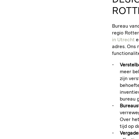
ROTT
Bureau van
regio Rotte
in Utrecht
e
adres. Ons 
functionalit
Verstelb
meer bel
zijn ver
behoefte
inventie
bureau g
Bureaus
verreweg
Over he
tijd op d
Vergader