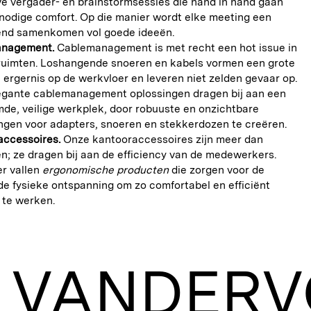
ve vergader- en brainstormsessies die hand in hand gaan
nodige comfort. Op die manier wordt elke meeting een
rend samenkomen vol goede ideeën.
nagement.
Cablemanagement is met recht een hot issue in
ruimten. Loshangende snoeren en kabels vormen een grote
 ergernis op de werkvloer en leveren niet zelden gevaar op.
egante cablemanagement oplossingen dragen bij aan een
de, veilige werkplek, door robuuste en onzichtbare
ngen voor adapters, snoeren en stekkerdozen te creëren.
accessoires.
Onze kantooraccessoires zijn meer dan
en; ze dragen bij aan de efficiency van de medewerkers.
r vallen
ergonomische producten
die zorgen voor de
e fysieke ontspanning om zo comfortabel en efficiënt
 te werken.