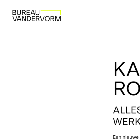
KA
RO
ALLE
WER
Een nieuwe 