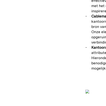
effectie
met het 
inspire
Cablema
kantoor
bron van
Onze el
opgeruim
verbindi
Kantoor
attribut
Hieronde
benodigd
mogelijk