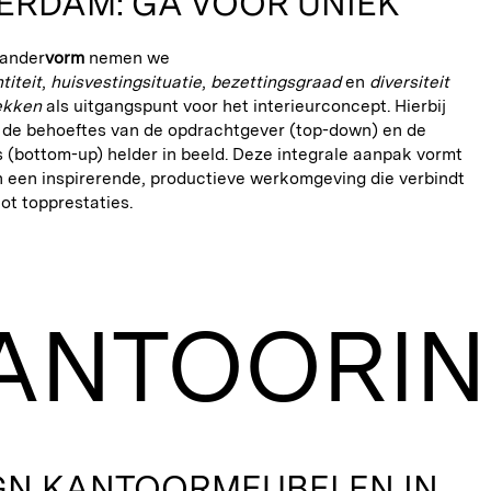
ERDAM: GA VOOR UNIEK
vander
vorm
nemen we
titeit
,
huisvestingsituatie
,
bezettingsgraad
en
diversiteit
ekken
als uitgangspunt voor het interieurconcept. Hierbij
de behoeftes van de opdrachtgever (top-down) en de
(bottom-up) helder in beeld. Deze integrale aanpak vormt
n een inspirerende, productieve werkomgeving die verbindt
tot topprestaties.
GN KANTOORMEUBELEN IN