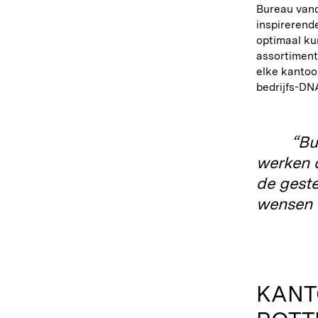
Bureau van
inspirerend
optimaal k
assortiment
elke kantoor
bedrijfs-DN
“Bu
werken 
de geste
wensen e
KANT