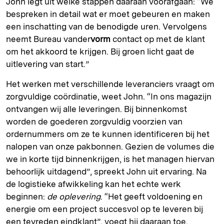
John legt uit welke stappen daaraan voorafgaan: “We
bespreken in detail wat er moet gebeuren en maken
een inschatting van de benodigde uren. Vervolgens
neemt Bureau vander
vorm
contact op met de klant
om het akkoord te krijgen. Bij groen licht gaat de
uitlevering van start.”
Het werken met verschillende leveranciers vraagt om
zorgvuldige coördinatie, weet John. “In ons magazijn
ontvangen wij alle leveringen. Bij binnenkomst
worden de goederen zorgvuldig voorzien van
ordernummers om ze te kunnen identificeren bij het
nalopen van onze pakbonnen. Gezien de volumes die
we in korte tijd binnenkrijgen, is het managen hiervan
behoorlijk uitdagend”, spreekt John uit ervaring. Na
de logistieke afwikkeling kan het echte werk
beginnen:
de oplevering
. “Het geeft voldoening en
energie om een project succesvol op te leveren bij
een tevreden eindklant”, voegt hij daaraan toe.