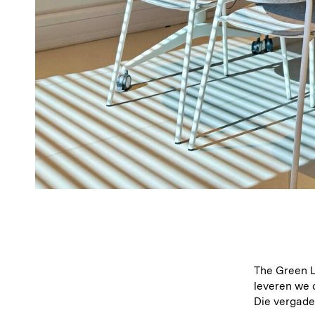
The Green L
leveren we 
Die vergade