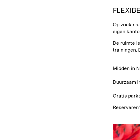
FLEXIB
Op zoek naa
eigen kantoo
De ruimte is
trainingen. 
Midden in N
Duurzaam i
Gratis park
Reserveren?