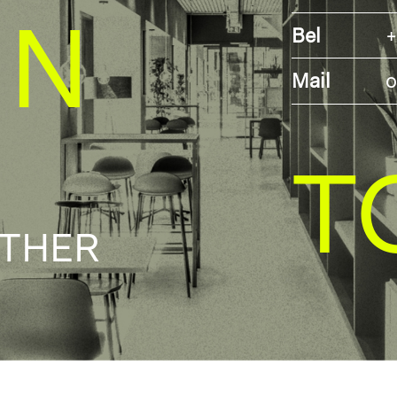
IN
Bel
+
Mail
o
T
ETHER