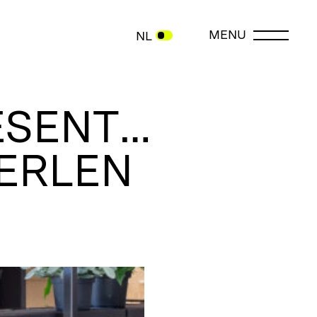
MENU
NL
ESENT…
ERLEN