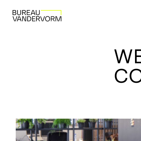
WE
CO