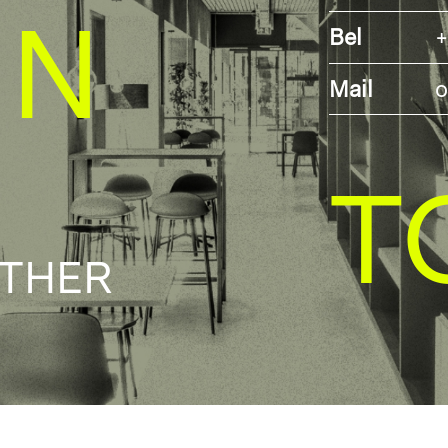
IN
Bel
+
Mail
o
T
ETHER