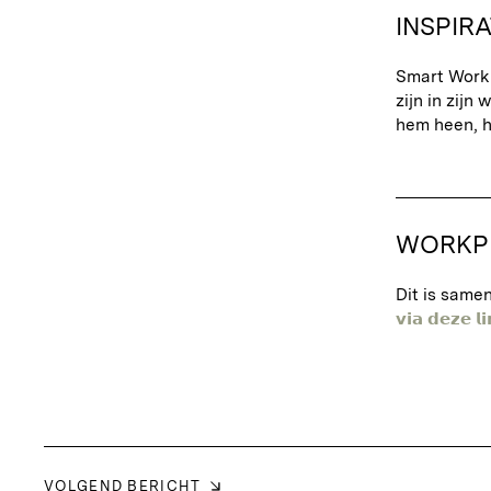
INSPIRA
Smart Workp
zijn in zijn
hem heen, h
WORKPL
Dit is same
𝘃𝗶𝗮 𝗱𝗲𝘇𝗲 𝗹𝗶
VOLGEND BERICHT