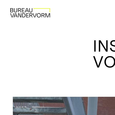
IN
VO