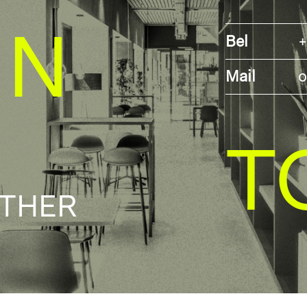
IN
Bel
+
Mail
o
T
ETHER