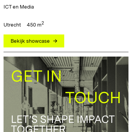
ICT en Media
2
Utrecht
450 m
Bekijk showcase
GET IN
TOUCH
LET’S SHAPE IMPACT
TOGETHER