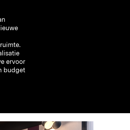
an
nieuwe
ruimte.
lisatie
e ervoor
en budget