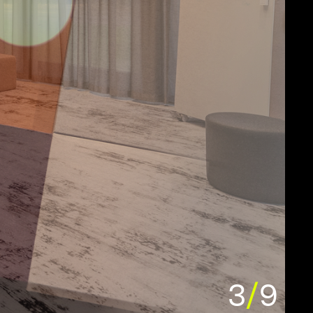
4
/
9