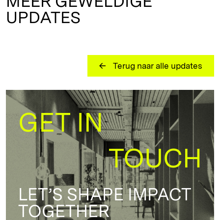
MEER GEWELDIGE
UPDATES
Terug naar alle updates
GET IN
TOUCH
LET’S SHAPE IMPACT
TOGETHER