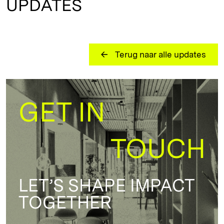
UPDATES
Terug naar alle updates
GET IN
TOUCH
LET’S SHAPE IMPACT
TOGETHER